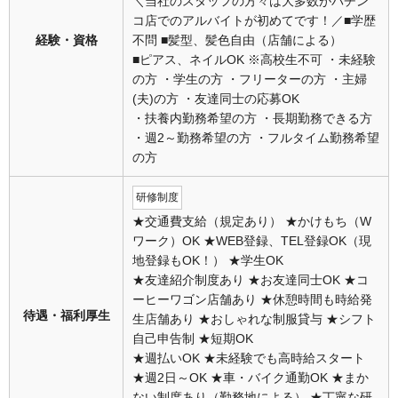
＼当社のスタッフの方々は大多数がパチン
コ店でのアルバイトが初めてです！／■学歴
経験・資格
不問 ■髪型、髪色自由（店舗による）
■ピアス、ネイルOK ※高校生不可 ・未経験
の方 ・学生の方 ・フリーターの方 ・主婦
(夫)の方 ・友達同士の応募OK
・扶養内勤務希望の方 ・長期勤務できる方
・週2～勤務希望の方 ・フルタイム勤務希望
の方
研修制度
★交通費支給（規定あり） ★かけもち（W
ワーク）OK ★WEB登録、TEL登録OK（現
地登録もOK！） ★学生OK
★友達紹介制度あり ★お友達同士OK ★コ
ーヒーワゴン店舗あり ★休憩時間も時給発
待遇・福利厚生
生店舗あり ★おしゃれな制服貸与 ★シフト
自己申告制 ★短期OK
★週払いOK ★未経験でも高時給スタート
★週2日～OK ★車・バイク通勤OK ★まか
ない制度あり（勤務地による） ★丁寧な研