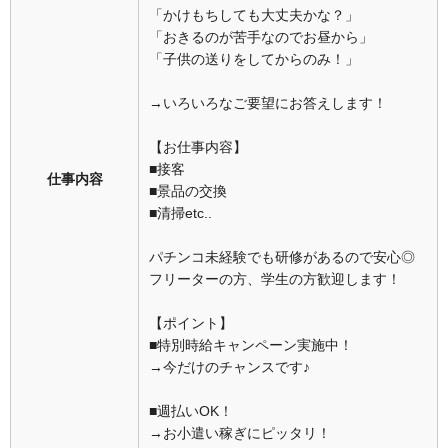
「かけもちしても大丈夫かな？」
「おきるのが苦手なのでお昼から」
「子供の送りをしてからのみ！」
→いろいろなご要望にお答えします！
【お仕事内容】
■接客
仕事内容
■景品の交換
■清掃etc..
パチンコ未経験でも研修があるので安心◎
フリーターの方、学生の方歓迎します！
【ポイント】
■特別時給キャンペーン実施中！
→今だけのチャンスです♪
■週払いOK！
→お小遣い稼ぎにピッタリ！