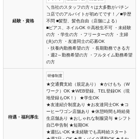
＼当社のスタッフの方々は大多数がパチン
コ店でのアルバイトが初めてです！／■学歴
経験・資格
不問 ■髪型、髪色自由（店舗による）
■ピアス、ネイルOK ※高校生不可 ・未経験
の方 ・学生の方 ・フリーターの方 ・主婦
(夫)の方 ・友達同士の応募OK
・扶養内勤務希望の方 ・長期勤務できる方
・週2～勤務希望の方 ・フルタイム勤務希望
の方
研修制度
★交通費支給（規定あり） ★かけもち（W
ワーク）OK ★WEB登録、TEL登録OK（現
地登録もOK！） ★学生OK
★友達紹介制度あり ★お友達同士OK ★コ
ーヒーワゴン店舗あり ★休憩時間も時給発
待遇・福利厚生
生店舗あり ★おしゃれな制服貸与 ★シフト
自己申告制 ★短期OK
★週払いOK ★未経験でも高時給スタート
★週2日～OK ★車・バイク通勤OK ★まか