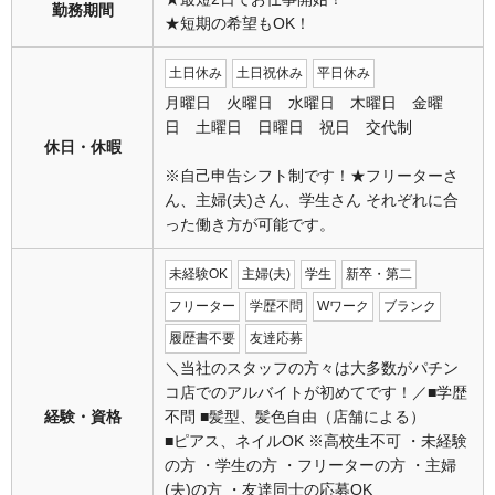
勤務期間
★短期の希望もOK！
土日休み
土日祝休み
平日休み
月曜日 火曜日 水曜日 木曜日 金曜
日 土曜日 日曜日 祝日 交代制
休日・休暇
※自己申告シフト制です！★フリーターさ
ん、主婦(夫)さん、学生さん それぞれに合
った働き方が可能です。
未経験OK
主婦(夫)
学生
新卒・第二
フリーター
学歴不問
Wワーク
ブランク
履歴書不要
友達応募
＼当社のスタッフの方々は大多数がパチン
コ店でのアルバイトが初めてです！／■学歴
経験・資格
不問 ■髪型、髪色自由（店舗による）
■ピアス、ネイルOK ※高校生不可 ・未経験
の方 ・学生の方 ・フリーターの方 ・主婦
(夫)の方 ・友達同士の応募OK