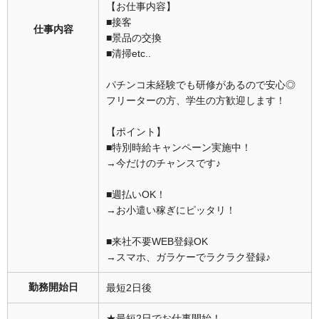
【お仕事内容】
■接客
仕事内容
■景品の交換
■清掃etc..
パチンコ未経験でも研修があるので安心◎
フリーターの方、学生の方歓迎します！
【ポイント】
■特別時給キャンペーン実施中！
→今だけのチャンスです♪
■週払いOK！
→お小遣い稼ぎにピッタリ！
■来社不要WEB登録OK
→スマホ、ガラケーでラクラク登録♪
勤務開始日
最短2日後
★最短2日でお仕事開始！