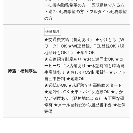
・扶養内勤務希望の方 ・長期勤務できる方
・週2～勤務希望の方 ・フルタイム勤務希望
の方
研修制度
★交通費支給（規定あり） ★かけもち（W
ワーク）OK ★WEB登録、TEL登録OK（現
地登録もOK！） ★学生OK
★友達紹介制度あり ★お友達同士OK ★コ
ーヒーワゴン店舗あり ★休憩時間も時給発
待遇・福利厚生
生店舗あり ★おしゃれな制服貸与 ★シフト
自己申告制 ★短期OK
★週払いOK ★未経験でも高時給スタート
★週2日～OK ★車・バイク通勤OK ★まか
ない制度あり（勤務地による） ★丁寧な研
修有 ★メール登録だから履歴書不要 ★社保
完備