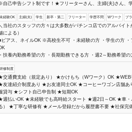
※自己申告シフト制です！★フリーターさん、主婦(夫)さん、
未経験OK
主婦(夫)
学生
新卒・第二
フリーター
学歴不問
Wワーク
ブ
＼当社のスタッフの方々は大多数がパチンコ店でのアルバイトが
舗による）
■ピアス、ネイルOK ※高校生不可 ・未経験の方 ・学生の方 ・
OK
・扶養内勤務希望の方 ・長期勤務できる方 ・週2～勤務希望の
研修制度
★交通費支給（規定あり） ★かけもち（Wワーク）OK ★WEB
★友達紹介制度あり ★お友達同士OK ★コーヒーワゴン店舗あ
服貸与 ★シフト自己申告制 ★短期OK
★週払いOK ★未経験でも高時給スタート ★週2日～OK ★車
る） ★丁寧な研修有 ★メール登録だから履歴書不要 ★社保完