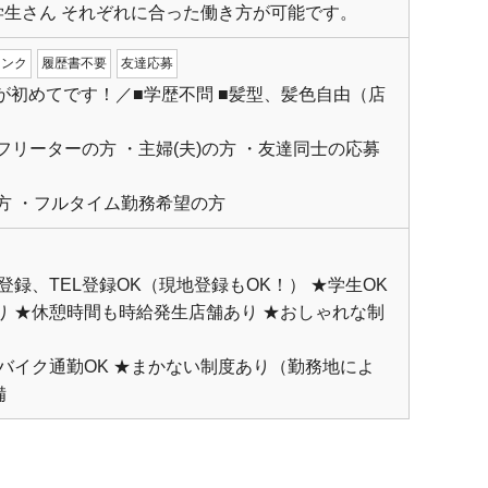
学生さん それぞれに合った働き方が可能です。
ランク
履歴書不要
友達応募
初めてです！／■学歴不問 ■髪型、髪色自由（店
フリーターの方 ・主婦(夫)の方 ・友達同士の応募
方 ・フルタイム勤務希望の方
登録、TEL登録OK（現地登録もOK！） ★学生OK
り ★休憩時間も時給発生店舗あり ★おしゃれな制
・バイク通勤OK ★まかない制度あり（勤務地によ
備