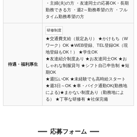
・主婦(夫)の方 ・友達同士の応募OK・長期
勤務できる方 ・週2～勤務希望の方 ・フル
タイム勤務希望の方
研修制度
★交通費支給（規定あり） ★かけもち（W
ワーク）OK ★WEB登録、TEL登録OK（現
地登録もOK！） ★学生OK
★友達紹介制度あり ★お友達同士OK ★お
待遇・福利厚生
しゃれな制服貸与 ★シフト自己申告制 ★短
期OK
★週払いOK ★未経験でも高時給スタート
★週3日～OK ★車・バイク通勤OK(勤務地
による)★まかない制度あり（勤務地によ
る） ★丁寧な研修有 ★社保完備
応募フォーム