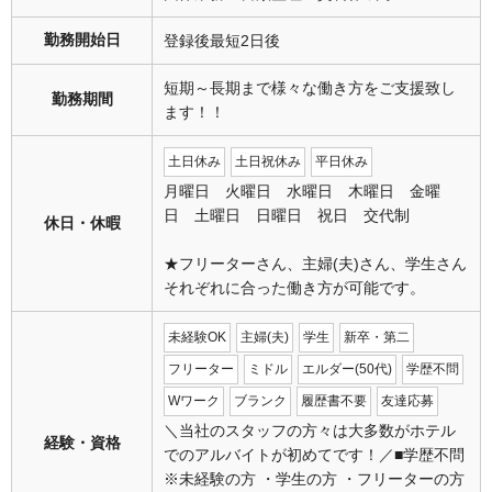
勤務開始日
登録後最短2日後
短期～長期まで様々な働き方をご支援致し
勤務期間
ます！！
土日休み
土日祝休み
平日休み
月曜日 火曜日 水曜日 木曜日 金曜
日 土曜日 日曜日 祝日 交代制
休日・休暇
★フリーターさん、主婦(夫)さん、学生さん
それぞれに合った働き方が可能です。
未経験OK
主婦(夫)
学生
新卒・第二
フリーター
ミドル
エルダー(50代)
学歴不問
Wワーク
ブランク
履歴書不要
友達応募
＼当社のスタッフの方々は大多数がホテル
経験・資格
でのアルバイトが初めてです！／■学歴不問
※未経験の方 ・学生の方 ・フリーターの方