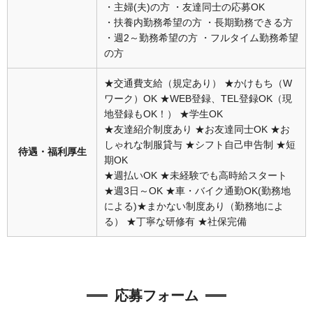
・主婦(夫)の方 ・友達同士の応募OK
・扶養内勤務希望の方 ・長期勤務できる方
・週2～勤務希望の方 ・フルタイム勤務希望
の方
★交通費支給（規定あり） ★かけもち（W
ワーク）OK ★WEB登録、TEL登録OK（現
地登録もOK！） ★学生OK
★友達紹介制度あり ★お友達同士OK ★お
しゃれな制服貸与 ★シフト自己申告制 ★短
待遇・福利厚生
期OK
★週払いOK ★未経験でも高時給スタート
★週3日～OK ★車・バイク通勤OK(勤務地
による)★まかない制度あり（勤務地によ
る） ★丁寧な研修有 ★社保完備
応募フォーム